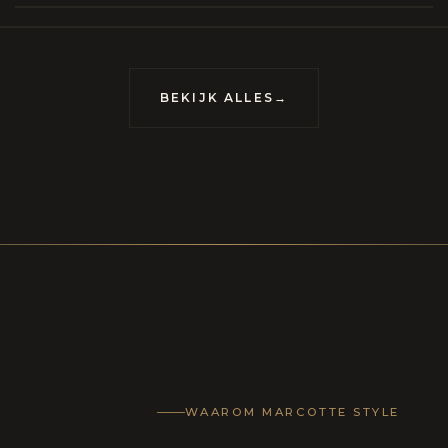
meubels op maat, vervaardigd om van uw huis
uis met karakter te maken.
BEKIJK ALLES
→
LECTIE
CONTACT
WAAROM MARCOTTE STYLE