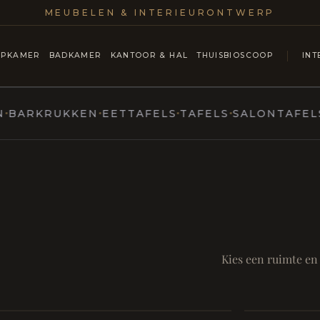
MEUBELEN & INTERIEURONTWERP
APKAMER
BADKAMER
KANTOOR & HAL
THUISBIOSCOOP
INT
KRUKKEN
EETTAFELS
TAFELS
SALONTAFELS & C
MARCOTTESTYLE
ntmoet
Mod
SAMEN AA
RUST EN RITUEEL
Eetka
Kies een ruimte en
style
Living
Badkamer
Room