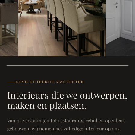
WONING
WONING
Herenh
Landhuis - Grimbergen
GESELECTEERDE PROJECTEN
Interieurs die we ontwerpen,
maken en plaatsen.
Van privéwoningen tot restaurants, retail en openbare
gebouwen: wij nemen het volledige interieur op ons.