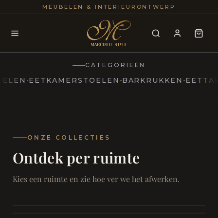
25+
100
MEUBELEN & INTERIEURONTWERP
JAREN
INTERIE
CATEGORIEËN
N
EETKAMERSTOELEN
BARKRUKKEN
EETTAFELS
MARCOTTESTYLE
Erfgoed
ontmoet
Modern
ONZE COLLECTIES
Ontdek per ruimte
Marcottestyle
Living
Room
SAMEN ONTSPANNEN
Woonkamer
SAMEN AAN TAFEL
Kies een ruimte en zie hoe ver we het afwerken.
RUST EN RETRAITE
Eetkamer
RUST EN RITUEEL
Slaapkamer
FOCUS EN ONTHAAL
Badkamer
FILMAVONDEN THUIS
Bureau & Hal
Home Cinema