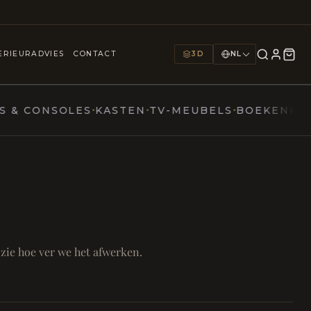
25+
1000+
9
JAREN
INTERIEURS
TOONZALEN
ERIEURADVIES
CONTACT
3D
NL
CONSOLES
KASTEN
TV-MEUBELS
BOEKENKASTEN
ern
N TAFEL
FOCUS EN ONTHAAL
mer
 zie hoe ver we het afwerken.
Bureau & Hal