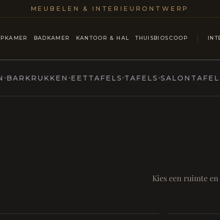
MEUBELEN & INTERIEURONTWERP
APKAMER
BADKAMER
KANTOOR & HAL
THUISBIOSCOOP
INT
RKRUKKEN
EETTAFELS
TAFELS
SALONTAFELS & 
ntmoet
Mod
SAMEN AA
RUST EN RITUEEL
Eetka
Kies een ruimte en
Badkamer
style
Living