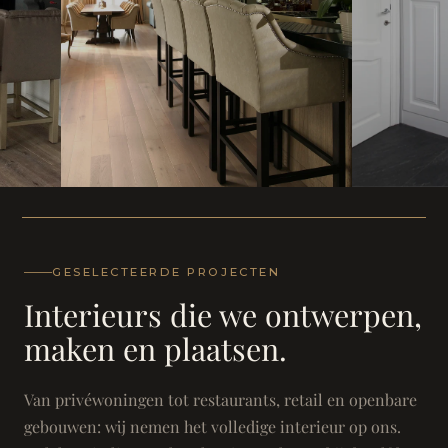
WONING
WONING
Herenh
Landhuis - Grimbergen
GESELECTEERDE PROJECTEN
Interieurs die we ontwerpen,
maken en plaatsen.
Van privéwoningen tot restaurants, retail en openbare
gebouwen: wij nemen het volledige interieur op ons.