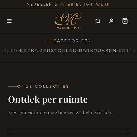
25+
100
MEUBELEN & INTERIEURONTWERP
JAREN
INTERIE
CATEGORIEËN
EN
EETKAMERSTOELEN
BARKRUKKEN
EETTAFELS
MARCOTTESTYLE
Erfgoed
ontmoet
Modern
ONZE COLLECTIES
Ontdek per ruimte
Marcottestyle
Living
Room
SAMEN ONTSPANNEN
Woonkamer
SAMEN AAN TAFEL
Kies een ruimte en zie hoe ver we het afwerken.
RUST EN RETRAITE
Eetkamer
RUST EN RITUEEL
Slaapkamer
FOCUS EN ONTHAAL
Badkamer
FILMAVONDEN THUIS
Bureau & Hal
Home Cinema