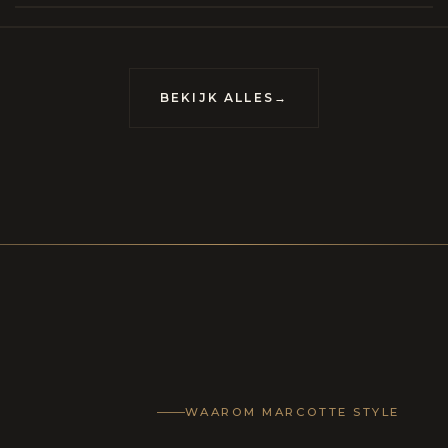
ablissement met het summum van
 speciaal afgestemd op uw gasten.
BEKIJK ALLES
→
CONTACT
WAAROM MARCOTTE STYLE