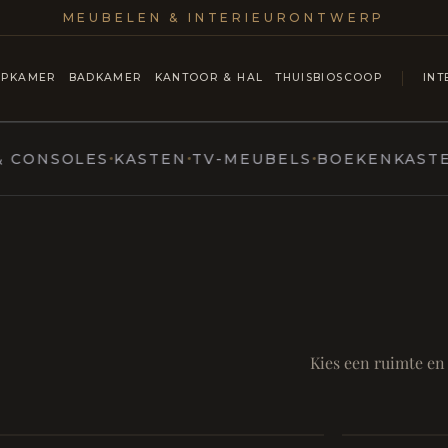
MEUBELEN & INTERIEURONTWERP
APKAMER
BADKAMER
KANTOOR & HAL
THUISBIOSCOOP
INT
NSOLES
KASTEN
TV-MEUBELS
BOEKENKASTEN
VI
TESTYLE
interieurs
SAMEN AA
RUST EN RITUEEL
Eetka
Kies een ruimte en
dineren
Badkamer