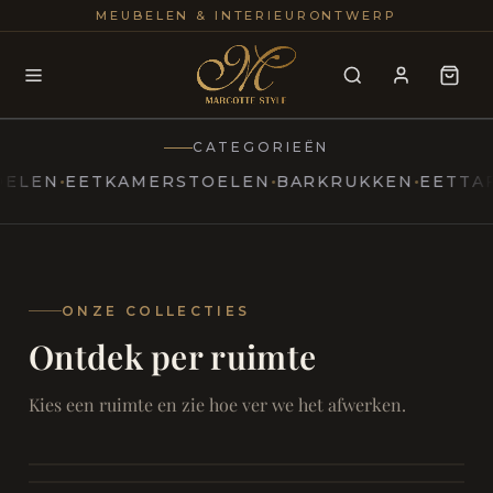
25+
100
MEUBELEN & INTERIEURONTWERP
JAREN
INTERIE
CATEGORIEËN
N
EETKAMERSTOELEN
BARKRUKKEN
EETTAFELS
MARCOTTESTYLE
Erfgoed
ontmoet
Modern
ONZE COLLECTIES
Ontdek per ruimte
Marcottestyle
Living
Room
SAMEN ONTSPANNEN
Woonkamer
SAMEN AAN TAFEL
Kies een ruimte en zie hoe ver we het afwerken.
RUST EN RETRAITE
Eetkamer
RUST EN RITUEEL
Slaapkamer
FOCUS EN ONTHAAL
Badkamer
FILMAVONDEN THUIS
Bureau & Hal
Home Cinema