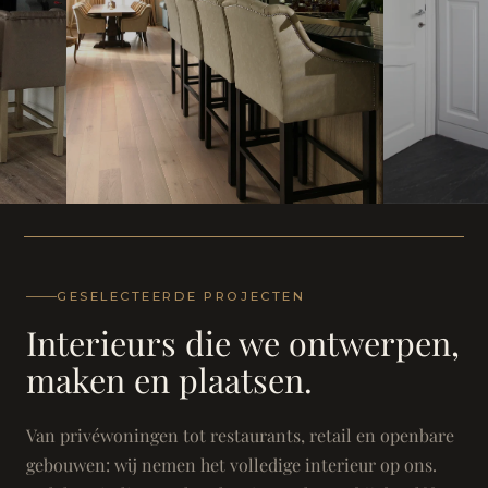
WONING
WONING
Herenh
Landhuis - Grimbergen
GESELECTEERDE PROJECTEN
Interieurs die we ontwerpen,
maken en plaatsen.
Van privéwoningen tot restaurants, retail en openbare
gebouwen: wij nemen het volledige interieur op ons.