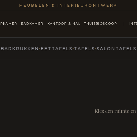
MEUBELEN & INTERIEURONTWERP
APKAMER
BADKAMER
KANTOOR & HAL
THUISBIOSCOOP
INT
KRUKKEN
EETTAFELS
TAFELS
SALONTAFELS & C
MARCOTTESTYLE
ntmoet
Mod
SAMEN AA
RUST EN RITUEEL
Eetka
Kies een ruimte en
Badkamer
style
Living
Room