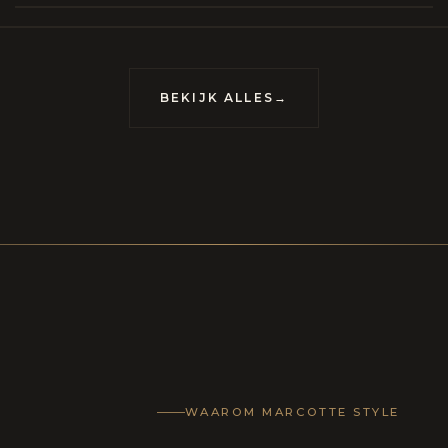
meubels op maat, vervaardigd om van uw huis
uis met karakter te maken.
BEKIJK ALLES
→
WAAROM MARCOTTE STYLE