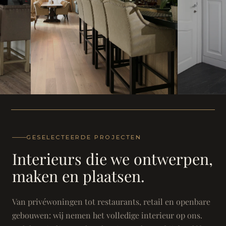
WONING
WONING
Herenh
Landhuis - Grimbergen
GESELECTEERDE PROJECTEN
Interieurs die we ontwerpen,
maken en plaatsen.
Van privéwoningen tot restaurants, retail en openbare
gebouwen: wij nemen het volledige interieur op ons.