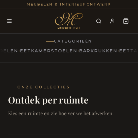
25+
100
MEUBELEN & INTERIEURONTWERP
JAREN
INTERIE
CATEGORIEËN
EN
EETKAMERSTOELEN
BARKRUKKEN
EETTAFELS
MARCOTTESTYLE
Erfgoed
ontmoet
Modern
ONZE COLLECTIES
Ontdek per ruimte
Marcottestyle
Living
Room
SAMEN ONTSPANNEN
Woonkamer
SAMEN AAN TAFEL
Kies een ruimte en zie hoe ver we het afwerken.
RUST EN RETRAITE
Eetkamer
RUST EN RITUEEL
Slaapkamer
FOCUS EN ONTHAAL
Badkamer
FILMAVONDEN THUIS
Bureau & Hal
Home Cinema