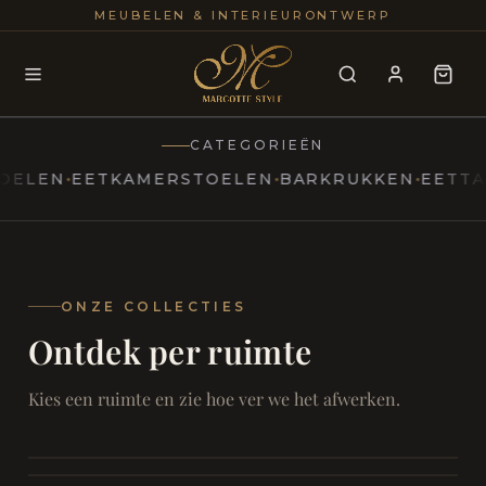
25+
100
MEUBELEN & INTERIEURONTWERP
JAREN
INTERIE
CATEGORIEËN
EN
EETKAMERSTOELEN
BARKRUKKEN
EETTAFELS
MARCOTTESTYLE
Erfgoed
ontmoet
Modern
ONZE COLLECTIES
Ontdek per ruimte
Marcottestyle
Living
Room
SAMEN ONTSPANNEN
Woonkamer
SAMEN AAN TAFEL
Kies een ruimte en zie hoe ver we het afwerken.
RUST EN RETRAITE
Eetkamer
RUST EN RITUEEL
Slaapkamer
FOCUS EN ONTHAAL
Badkamer
FILMAVONDEN THUIS
Bureau & Hal
Home Cinema