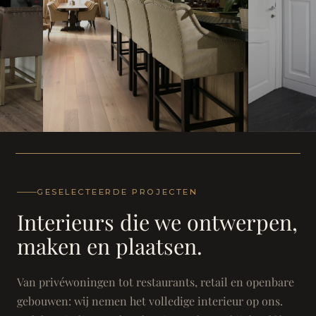
WONING
WONING
Herenh
Landhuis - Grimbergen
GESELECTEERDE PROJECTEN
Interieurs die we ontwerpen,
maken en plaatsen.
Van privéwoningen tot restaurants, retail en openbare
gebouwen: wij nemen het volledige interieur op ons.