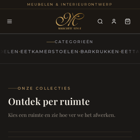
25+
100
MEUBELEN & INTERIEURONTWERP
JAREN
INTERIE
CATEGORIEËN
EN
EETKAMERSTOELEN
BARKRUKKEN
EETTAFELS
MARCOTTESTYLE
Erfgoed
ontmoet
Modern
ONZE COLLECTIES
Ontdek per ruimte
Marcottestyle
Living
Room
SAMEN ONTSPANNEN
Woonkamer
SAMEN AAN TAFEL
Kies een ruimte en zie hoe ver we het afwerken.
RUST EN RETRAITE
Eetkamer
RUST EN RITUEEL
Slaapkamer
FOCUS EN ONTHAAL
Badkamer
FILMAVONDEN THUIS
Bureau & Hal
Home Cinema