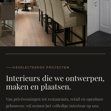
WONING
WONING
Herenh
Landhuis - Grimbergen
GESELECTEERDE PROJECTEN
Interieurs die we ontwerpen,
maken en plaatsen.
Van privéwoningen tot restaurants, retail en openbare
gebouwen: wij nemen het volledige interieur op ons.