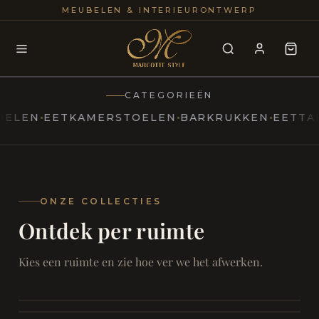
25+
100
MEUBELEN & INTERIEURONTWERP
JAREN
INTERIE
CATEGORIEËN
N
EETKAMERSTOELEN
BARKRUKKEN
EETTAFELS
MARCOTTESTYLE
Erfgoed
ontmoet
Modern
ONZE COLLECTIES
Ontdek per ruimte
Marcottestyle
Living
Room
SAMEN ONTSPANNEN
Woonkamer
SAMEN AAN TAFEL
Kies een ruimte en zie hoe ver we het afwerken.
RUST EN RETRAITE
Eetkamer
RUST EN RITUEEL
Slaapkamer
FOCUS EN ONTHAAL
Badkamer
FILMAVONDEN THUIS
Bureau & Hal
Home Cinema