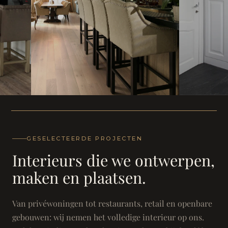
WONING
WONING
Herenh
Landhuis - Grimbergen
GESELECTEERDE PROJECTEN
Interieurs die we ontwerpen,
maken en plaatsen.
Van privéwoningen tot restaurants, retail en openbare
gebouwen: wij nemen het volledige interieur op ons.