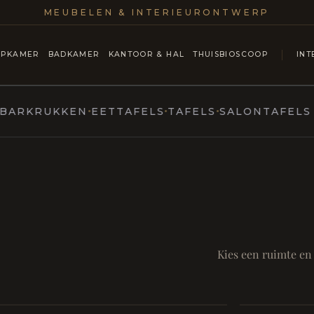
MEUBELEN & INTERIEURONTWERP
APKAMER
BADKAMER
KANTOOR & HAL
THUISBIOSCOOP
INT
KRUKKEN
EETTAFELS
TAFELS
SALONTAFELS & C
MARCOTTESTYLE
ntmoet
Mod
SAMEN AA
RUST EN RITUEEL
Eetka
Kies een ruimte en
Badkamer
style
Living
Room