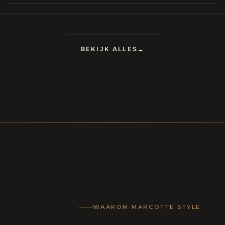
meubels op maat, vervaardigd om van uw huis
uis met karakter te maken.
BEKIJK ALLES
→
WAAROM MARCOTTE STYLE