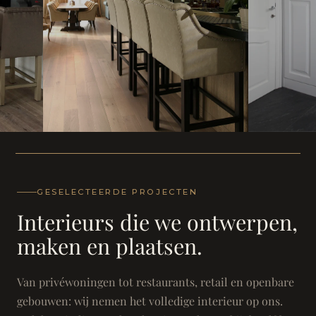
WONING
WONING
Herenh
Landhuis - Grimbergen
GESELECTEERDE PROJECTEN
Interieurs die we ontwerpen,
maken en plaatsen.
Van privéwoningen tot restaurants, retail en openbare
gebouwen: wij nemen het volledige interieur op ons.