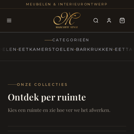
25+
100
MEUBELEN & INTERIEURONTWERP
JAREN
INTERIE
CATEGORIEËN
N
EETKAMERSTOELEN
BARKRUKKEN
EETTAFELS
MARCOTTESTYLE
Erfgoed
ontmoet
Modern
ONZE COLLECTIES
Ontdek per ruimte
Marcottestyle
Living
Room
SAMEN ONTSPANNEN
Woonkamer
SAMEN AAN TAFEL
Kies een ruimte en zie hoe ver we het afwerken.
RUST EN RETRAITE
Eetkamer
RUST EN RITUEEL
Slaapkamer
FOCUS EN ONTHAAL
Badkamer
FILMAVONDEN THUIS
Bureau & Hal
Home Cinema