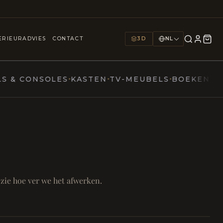
25+
1000+
9
JAREN
INTERIEURS
TOONZALEN
ERIEURADVIES
CONTACT
3D
NL
CONSOLES
KASTEN
TV-MEUBELS
BOEKENKASTEN
ern
N TAFEL
FOCUS EN ONTHAAL
mer
 zie hoe ver we het afwerken.
Bureau & Hal