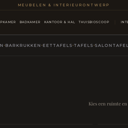
MEUBELEN & INTERIEURONTWERP
APKAMER
BADKAMER
KANTOOR & HAL
THUISBIOSCOOP
INT
RKRUKKEN
EETTAFELS
TAFELS
SALONTAFELS & 
ntmoet
Mod
SAMEN AA
RUST EN RITUEEL
Eetka
Kies een ruimte en
Badkamer
style
Living