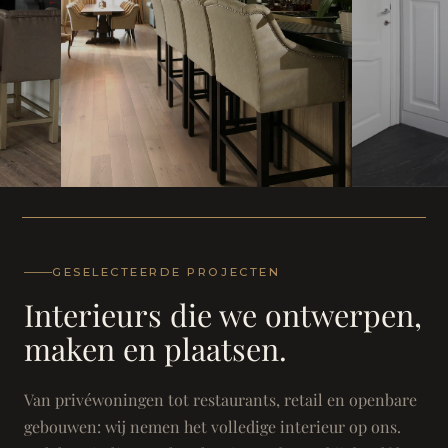
WONING
WONING
Herenh
Landhuis - Grimbergen
GESELECTEERDE PROJECTEN
Interieurs die we ontwerpen,
maken en plaatsen.
Van privéwoningen tot restaurants, retail en openbare
gebouwen: wij nemen het volledige interieur op ons.