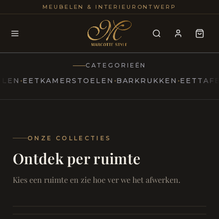
25+
100
MEUBELEN & INTERIEURONTWERP
JAREN
INTERIE
CATEGORIEËN
EETKAMERSTOELEN
BARKRUKKEN
EETTAFELS
T
MARCOTTESTYLE
Erfgoed
ontmoet
Modern
ONZE COLLECTIES
Ontdek per ruimte
Marcottestyle
Living
Room
SAMEN ONTSPANNEN
Woonkamer
SAMEN AAN TAFEL
Kies een ruimte en zie hoe ver we het afwerken.
RUST EN RETRAITE
Eetkamer
RUST EN RITUEEL
Slaapkamer
FOCUS EN ONTHAAL
Badkamer
FILMAVONDEN THUIS
Bureau & Hal
Home Cinema