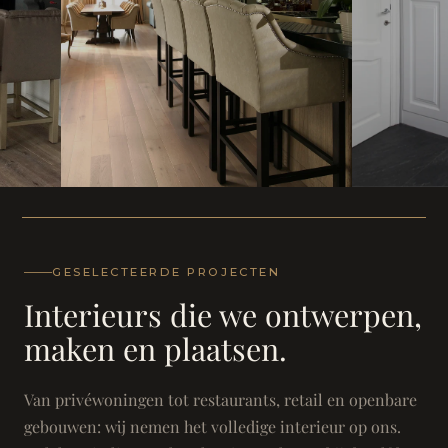
WONING
WONING
Herenh
Landhuis - Grimbergen
GESELECTEERDE PROJECTEN
Interieurs die we ontwerpen,
maken en plaatsen.
Van privéwoningen tot restaurants, retail en openbare
gebouwen: wij nemen het volledige interieur op ons.