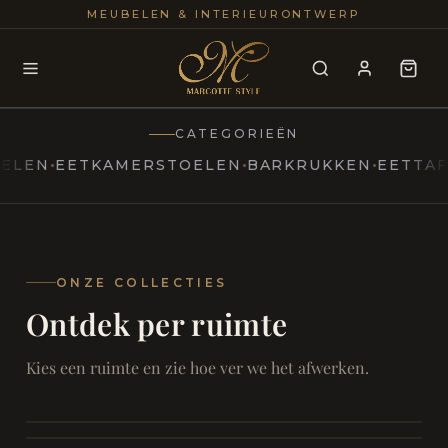
25+
100
MEUBELEN & INTERIEURONTWERP
JAREN
INTERIE
CATEGORIEËN
N
EETKAMERSTOELEN
BARKRUKKEN
EETTAFELS
MARCOTTESTYLE
Erfgoed
ontmoet
Modern
ONZE COLLECTIES
Ontdek per ruimte
Marcottestyle
Living
Room
SAMEN ONTSPANNEN
Woonkamer
SAMEN AAN TAFEL
Kies een ruimte en zie hoe ver we het afwerken.
RUST EN RETRAITE
Eetkamer
RUST EN RITUEEL
Slaapkamer
FOCUS EN ONTHAAL
Badkamer
FILMAVONDEN THUIS
Bureau & Hal
Home Cinema