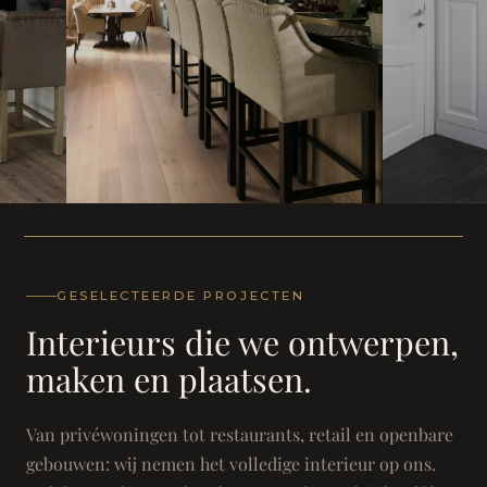
WONING
WONING
Herenh
Landhuis - Grimbergen
GESELECTEERDE PROJECTEN
Interieurs die we ontwerpen,
maken en plaatsen.
Van privéwoningen tot restaurants, retail en openbare
gebouwen: wij nemen het volledige interieur op ons.