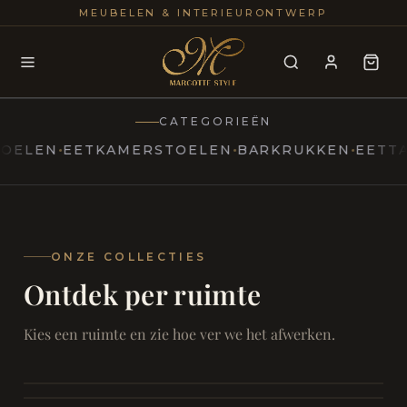
25+
100
MEUBELEN & INTERIEURONTWERP
JAREN
INTERIE
CATEGORIEËN
EN
EETKAMERSTOELEN
BARKRUKKEN
EETTAFELS
MARCOTTESTYLE
Erfgoed
ontmoet
Modern
ONZE COLLECTIES
Ontdek per ruimte
Marcottestyle
Living
Room
SAMEN ONTSPANNEN
Woonkamer
SAMEN AAN TAFEL
Kies een ruimte en zie hoe ver we het afwerken.
RUST EN RETRAITE
Eetkamer
RUST EN RITUEEL
Slaapkamer
FOCUS EN ONTHAAL
Badkamer
FILMAVONDEN THUIS
Bureau & Hal
Home Cinema