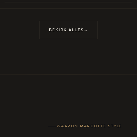
meubels op maat, vervaardigd om van uw huis
uis met karakter te maken.
BEKIJK ALLES
→
LECTIE
CONTACT
WAAROM MARCOTTE STYLE