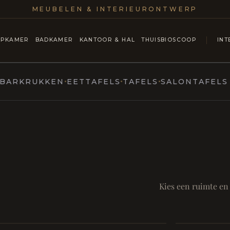
MEUBELEN & INTERIEURONTWERP
APKAMER
BADKAMER
KANTOOR & HAL
THUISBIOSCOOP
INT
KRUKKEN
EETTAFELS
TAFELS
SALONTAFELS & C
MARCOTTESTYLE
ntmoet
Mod
SAMEN AA
RUST EN RITUEEL
Eetka
Kies een ruimte en
style
Living
Room
Badkamer