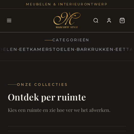
25+
100
MEUBELEN & INTERIEURONTWERP
JAREN
INTERIE
CATEGORIEËN
EN
EETKAMERSTOELEN
BARKRUKKEN
EETTAFELS
MARCOTTESTYLE
Erfgoed
ontmoet
Modern
ONZE COLLECTIES
Ontdek per ruimte
Marcottestyle
Living
Room
SAMEN ONTSPANNEN
Woonkamer
SAMEN AAN TAFEL
Kies een ruimte en zie hoe ver we het afwerken.
RUST EN RETRAITE
Eetkamer
RUST EN RITUEEL
Slaapkamer
FOCUS EN ONTHAAL
Badkamer
FILMAVONDEN THUIS
Bureau & Hal
Home Cinema