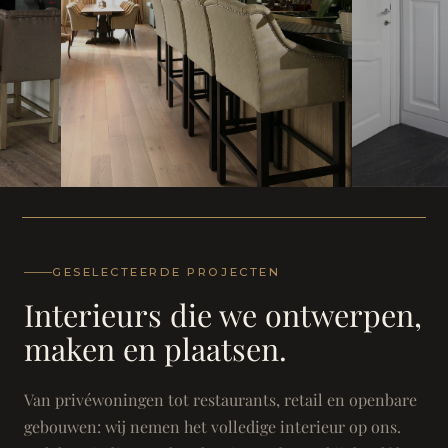
WONING
WONING
Herenh
Landhuis - Grimbergen
GESELECTEERDE PROJECTEN
Interieurs die we ontwerpen,
maken en plaatsen.
Van privéwoningen tot restaurants, retail en openbare
gebouwen: wij nemen het volledige interieur op ons.