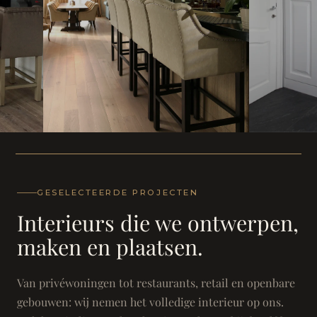
WONING
WONING
Herenh
Landhuis - Grimbergen
GESELECTEERDE PROJECTEN
Interieurs die we ontwerpen,
maken en plaatsen.
Van privéwoningen tot restaurants, retail en openbare
gebouwen: wij nemen het volledige interieur op ons.