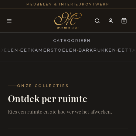
25+
100
MEUBELEN & INTERIEURONTWERP
JAREN
INTERIE
CATEGORIEËN
EN
EETKAMERSTOELEN
BARKRUKKEN
EETTAFELS
MARCOTTESTYLE
Erfgoed
ontmoet
Modern
ONZE COLLECTIES
Ontdek per ruimte
Marcottestyle
Living
Room
SAMEN ONTSPANNEN
Woonkamer
SAMEN AAN TAFEL
Kies een ruimte en zie hoe ver we het afwerken.
RUST EN RETRAITE
Eetkamer
RUST EN RITUEEL
Slaapkamer
FOCUS EN ONTHAAL
Badkamer
FILMAVONDEN THUIS
Bureau & Hal
Home Cinema