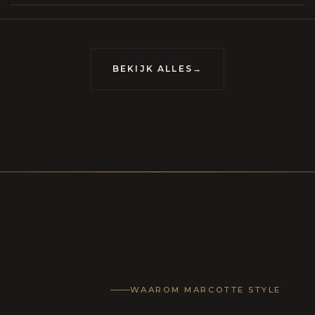
meubels op maat, vervaardigd om van uw huis
uis met karakter te maken.
BEKIJK ALLES
→
LECTIE
CONTACT
WAAROM MARCOTTE STYLE