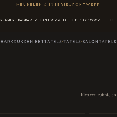
MEUBELEN & INTERIEURONTWERP
APKAMER
BADKAMER
KANTOOR & HAL
THUISBIOSCOOP
INT
KRUKKEN
EETTAFELS
TAFELS
SALONTAFELS & C
MARCOTTESTYLE
ntmoet
Mod
SAMEN AA
RUST EN RITUEEL
Eetka
Kies een ruimte en
style
Living
Badkamer
Room