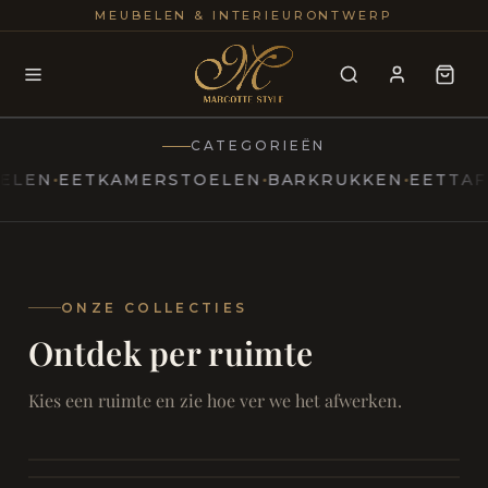
25+
100
MEUBELEN & INTERIEURONTWERP
JAREN
INTERIE
CATEGORIEËN
N
EETKAMERSTOELEN
BARKRUKKEN
EETTAFELS
MARCOTTESTYLE
Erfgoed
ontmoet
Modern
ONZE COLLECTIES
Ontdek per ruimte
Marcottestyle
Living
Room
SAMEN ONTSPANNEN
Woonkamer
SAMEN AAN TAFEL
Kies een ruimte en zie hoe ver we het afwerken.
RUST EN RETRAITE
Eetkamer
RUST EN RITUEEL
Slaapkamer
FOCUS EN ONTHAAL
Badkamer
FILMAVONDEN THUIS
Bureau & Hal
Home Cinema