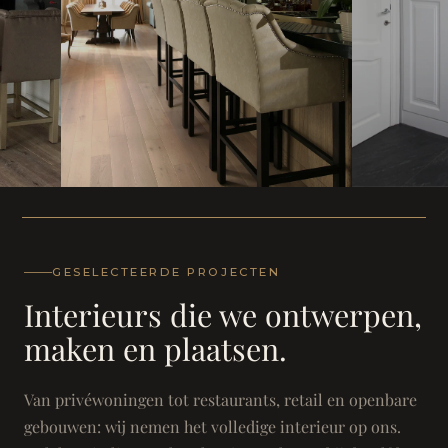
WONING
WONING
Herenh
Landhuis - Grimbergen
GESELECTEERDE PROJECTEN
Interieurs die we ontwerpen,
maken en plaatsen.
Van privéwoningen tot restaurants, retail en openbare
gebouwen: wij nemen het volledige interieur op ons.