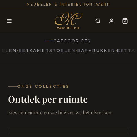
25+
100
MEUBELEN & INTERIEURONTWERP
JAREN
INTERIE
CATEGORIEËN
N
EETKAMERSTOELEN
BARKRUKKEN
EETTAFELS
MARCOTTESTYLE
Erfgoed
ontmoet
Modern
ONZE COLLECTIES
Ontdek per ruimte
Marcottestyle
Living
Room
SAMEN ONTSPANNEN
Woonkamer
SAMEN AAN TAFEL
Kies een ruimte en zie hoe ver we het afwerken.
RUST EN RETRAITE
Eetkamer
RUST EN RITUEEL
Slaapkamer
FOCUS EN ONTHAAL
Badkamer
FILMAVONDEN THUIS
Bureau & Hal
Home Cinema