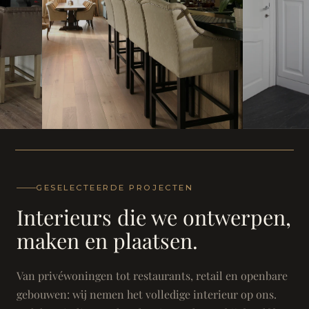
WONING
WONING
Herenh
Landhuis - Grimbergen
GESELECTEERDE PROJECTEN
Interieurs die we ontwerpen,
maken en plaatsen.
Van privéwoningen tot restaurants, retail en openbare
gebouwen: wij nemen het volledige interieur op ons.