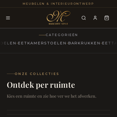
25+
100
MEUBELEN & INTERIEURONTWERP
JAREN
INTERIE
CATEGORIEËN
EN
EETKAMERSTOELEN
BARKRUKKEN
EETTAFELS
MARCOTTESTYLE
Erfgoed
ontmoet
Modern
ONZE COLLECTIES
Ontdek per ruimte
Marcottestyle
Living
Room
SAMEN ONTSPANNEN
Woonkamer
SAMEN AAN TAFEL
Kies een ruimte en zie hoe ver we het afwerken.
RUST EN RETRAITE
Eetkamer
RUST EN RITUEEL
Slaapkamer
FOCUS EN ONTHAAL
Badkamer
FILMAVONDEN THUIS
Bureau & Hal
Home Cinema