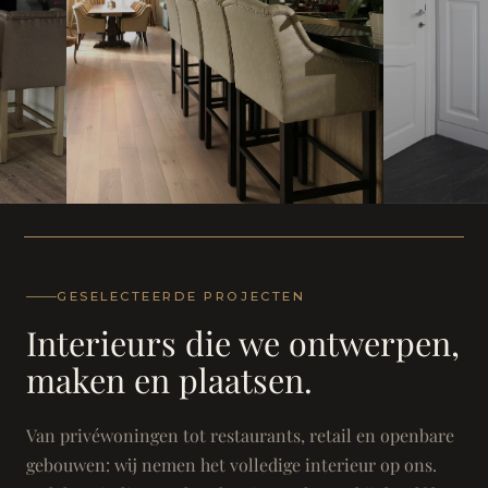
WONING
WONING
Herenh
Landhuis - Grimbergen
GESELECTEERDE PROJECTEN
Interieurs die we ontwerpen,
maken en plaatsen.
Van privéwoningen tot restaurants, retail en openbare
gebouwen: wij nemen het volledige interieur op ons.