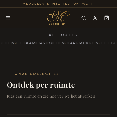
25+
100
MEUBELEN & INTERIEURONTWERP
JAREN
INTERIE
CATEGORIEËN
N
EETKAMERSTOELEN
BARKRUKKEN
EETTAFELS
MARCOTTESTYLE
Erfgoed
ontmoet
Modern
ONZE COLLECTIES
Ontdek per ruimte
Marcottestyle
Living
Room
SAMEN ONTSPANNEN
Woonkamer
SAMEN AAN TAFEL
Kies een ruimte en zie hoe ver we het afwerken.
RUST EN RETRAITE
Eetkamer
RUST EN RITUEEL
Slaapkamer
FOCUS EN ONTHAAL
Badkamer
FILMAVONDEN THUIS
Bureau & Hal
Home Cinema