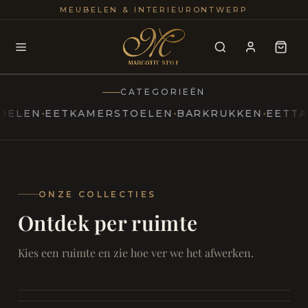
25+
100
MEUBELEN & INTERIEURONTWERP
JAREN
INTERIE
CATEGORIEËN
EN
EETKAMERSTOELEN
BARKRUKKEN
EETTAFELS
MARCOTTESTYLE
Erfgoed
ontmoet
Modern
ONZE COLLECTIES
Ontdek per ruimte
Marcottestyle
Living
Room
SAMEN ONTSPANNEN
Woonkamer
SAMEN AAN TAFEL
Kies een ruimte en zie hoe ver we het afwerken.
RUST EN RETRAITE
Eetkamer
RUST EN RITUEEL
Slaapkamer
FOCUS EN ONTHAAL
Badkamer
FILMAVONDEN THUIS
Bureau & Hal
Home Cinema