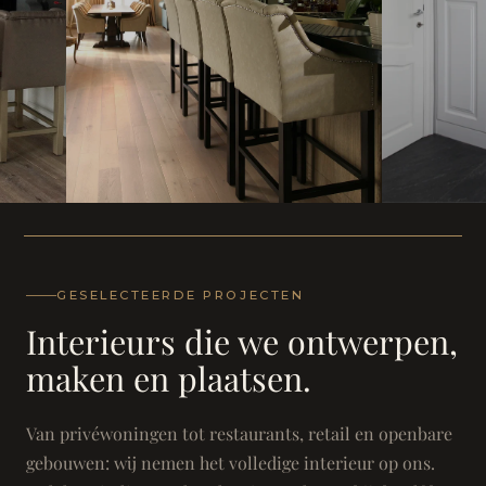
WONING
WONING
Herenh
Landhuis - Grimbergen
GESELECTEERDE PROJECTEN
Interieurs die we ontwerpen,
maken en plaatsen.
Van privéwoningen tot restaurants, retail en openbare
gebouwen: wij nemen het volledige interieur op ons.