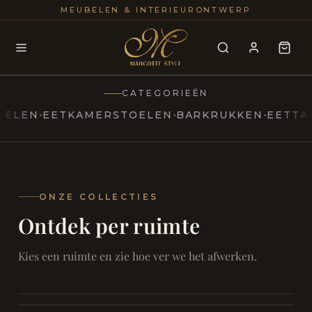
25+
100
MEUBELEN & INTERIEURONTWERP
JAREN
INTERIE
CATEGORIEËN
N
EETKAMERSTOELEN
BARKRUKKEN
EETTAFELS
MARCOTTESTYLE
Erfgoed
ontmoet
Modern
ONZE COLLECTIES
Ontdek per ruimte
Marcottestyle
Living
Room
SAMEN ONTSPANNEN
Woonkamer
SAMEN AAN TAFEL
Kies een ruimte en zie hoe ver we het afwerken.
RUST EN RETRAITE
Eetkamer
RUST EN RITUEEL
Slaapkamer
FOCUS EN ONTHAAL
Badkamer
FILMAVONDEN THUIS
Bureau & Hal
Home Cinema