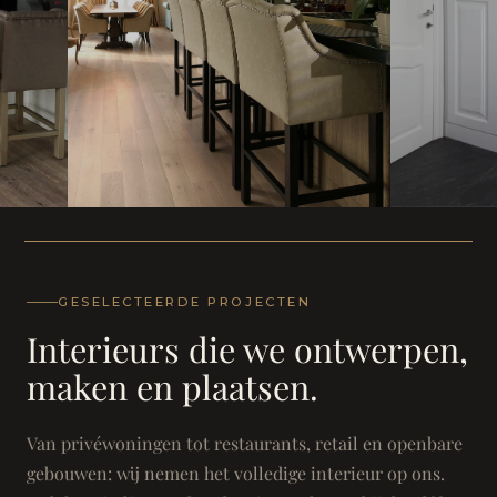
WONING
WONING
Herenh
Landhuis - Grimbergen
GESELECTEERDE PROJECTEN
Interieurs die we ontwerpen,
maken en plaatsen.
Van privéwoningen tot restaurants, retail en openbare
gebouwen: wij nemen het volledige interieur op ons.