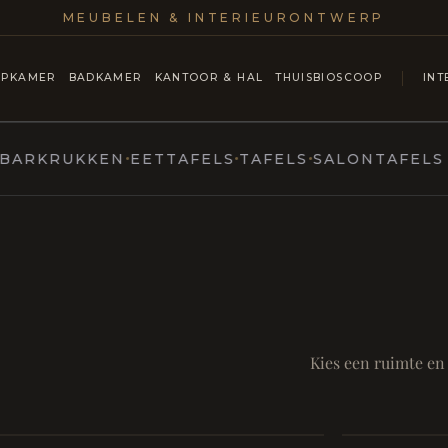
MEUBELEN & INTERIEURONTWERP
APKAMER
BADKAMER
KANTOOR & HAL
THUISBIOSCOOP
INT
KRUKKEN
EETTAFELS
TAFELS
SALONTAFELS & C
MARCOTTESTYLE
ntmoet
Mod
SAMEN AA
RUST EN RITUEEL
Eetka
Kies een ruimte en
style
Badkamer
Living
Room