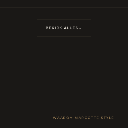
meubels op maat, vervaardigd om van uw huis
uis met karakter te maken.
BEKIJK ALLES
→
WAAROM MARCOTTE STYLE