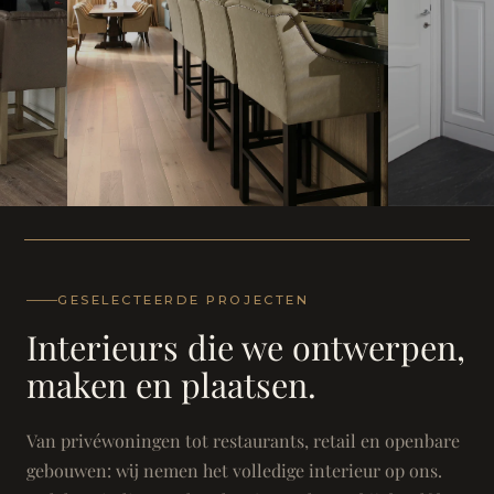
WONING
WONING
Herenh
Landhuis - Grimbergen
GESELECTEERDE PROJECTEN
Interieurs die we ontwerpen,
maken en plaatsen.
Van privéwoningen tot restaurants, retail en openbare
gebouwen: wij nemen het volledige interieur op ons.