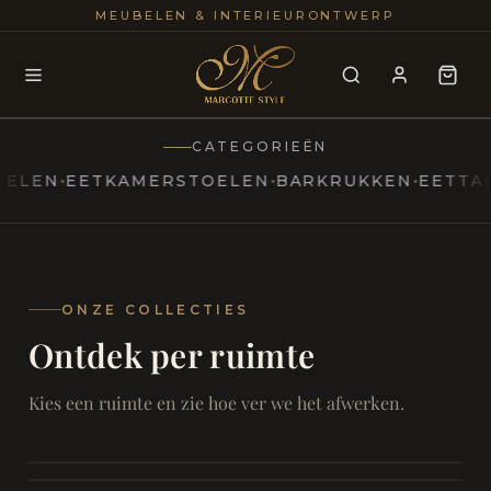
25+
100
MEUBELEN & INTERIEURONTWERP
JAREN
INTERIE
CATEGORIEËN
N
EETKAMERSTOELEN
BARKRUKKEN
EETTAFELS
MARCOTTESTYLE
Erfgoed
ontmoet
Modern
ONZE COLLECTIES
Ontdek per ruimte
Marcottestyle
Living
Room
SAMEN ONTSPANNEN
Woonkamer
SAMEN AAN TAFEL
Kies een ruimte en zie hoe ver we het afwerken.
RUST EN RETRAITE
Eetkamer
RUST EN RITUEEL
Slaapkamer
FOCUS EN ONTHAAL
Badkamer
FILMAVONDEN THUIS
Bureau & Hal
Home Cinema