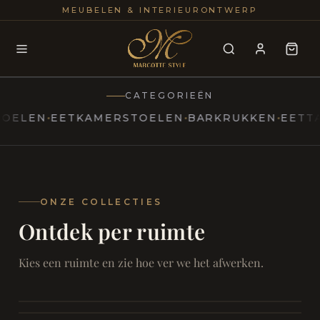
25+
100
MEUBELEN & INTERIEURONTWERP
JAREN
INTERIE
CATEGORIEËN
EN
EETKAMERSTOELEN
BARKRUKKEN
EETTAFEL
MARCOTTESTYLE
Erfgoed
ontmoet
Modern
ONZE COLLECTIES
Ontdek per ruimte
Marcottestyle
Living
Room
SAMEN ONTSPANNEN
Woonkamer
SAMEN AAN TAFEL
Kies een ruimte en zie hoe ver we het afwerken.
RUST EN RETRAITE
Eetkamer
RUST EN RITUEEL
Slaapkamer
FOCUS EN ONTHAAL
Badkamer
FILMAVONDEN THUIS
Bureau & Hal
Home Cinema