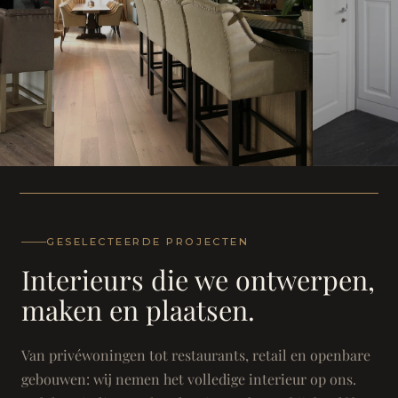
WONING
WONING
Herenh
Landhuis - Grimbergen
GESELECTEERDE PROJECTEN
Interieurs die we ontwerpen,
maken en plaatsen.
Van privéwoningen tot restaurants, retail en openbare
gebouwen: wij nemen het volledige interieur op ons.