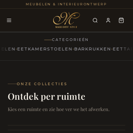
25+
100
MEUBELEN & INTERIEURONTWERP
JAREN
INTERIE
CATEGORIEËN
N
EETKAMERSTOELEN
BARKRUKKEN
EETTAFELS
MARCOTTESTYLE
Erfgoed
ontmoet
Modern
ONZE COLLECTIES
Ontdek per ruimte
Marcottestyle
Living
Room
SAMEN ONTSPANNEN
Woonkamer
SAMEN AAN TAFEL
Kies een ruimte en zie hoe ver we het afwerken.
RUST EN RETRAITE
Eetkamer
RUST EN RITUEEL
Slaapkamer
FOCUS EN ONTHAAL
Badkamer
FILMAVONDEN THUIS
Bureau & Hal
Home Cinema