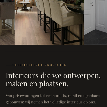
WONING
WONING
Herenh
Landhuis - Grimbergen
GESELECTEERDE PROJECTEN
Interieurs die we ontwerpen,
maken en plaatsen.
Van privéwoningen tot restaurants, retail en openbare
gebouwen: wij nemen het volledige interieur op ons.