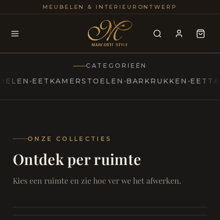
25+
100
MEUBELEN & INTERIEURONTWERP
JAREN
INTERIE
CATEGORIEËN
EN
EETKAMERSTOELEN
BARKRUKKEN
EETTAFELS
MARCOTTESTYLE
Erfgoed
ontmoet
Modern
ONZE COLLECTIES
Ontdek per ruimte
Marcottestyle
Living
Room
SAMEN ONTSPANNEN
Woonkamer
SAMEN AAN TAFEL
Kies een ruimte en zie hoe ver we het afwerken.
RUST EN RETRAITE
Eetkamer
RUST EN RITUEEL
Slaapkamer
FOCUS EN ONTHAAL
Badkamer
FILMAVONDEN THUIS
Bureau & Hal
Home Cinema