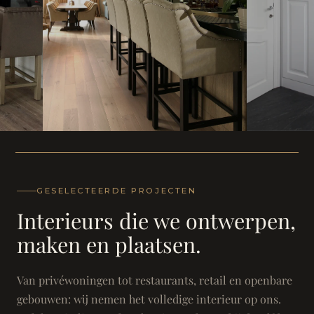
WONING
WONING
Herenh
Landhuis - Grimbergen
GESELECTEERDE PROJECTEN
Interieurs die we ontwerpen,
maken en plaatsen.
Van privéwoningen tot restaurants, retail en openbare
gebouwen: wij nemen het volledige interieur op ons.