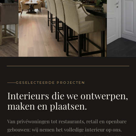
WONING
WONING
Herenh
Landhuis - Grimbergen
GESELECTEERDE PROJECTEN
Interieurs die we ontwerpen,
maken en plaatsen.
Van privéwoningen tot restaurants, retail en openbare
gebouwen: wij nemen het volledige interieur op ons.