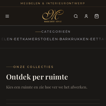
25+
100
MEUBELEN & INTERIEURONTWERP
JAREN
INTERIE
CATEGORIEËN
N
EETKAMERSTOELEN
BARKRUKKEN
EETTAFELS
MARCOTTESTYLE
Erfgoed
ontmoet
Modern
ONZE COLLECTIES
Ontdek per ruimte
Marcottestyle
Living
Room
SAMEN ONTSPANNEN
Woonkamer
SAMEN AAN TAFEL
Kies een ruimte en zie hoe ver we het afwerken.
RUST EN RETRAITE
Eetkamer
RUST EN RITUEEL
Slaapkamer
FOCUS EN ONTHAAL
Badkamer
FILMAVONDEN THUIS
Bureau & Hal
Home Cinema