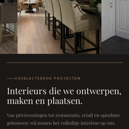
WONING
WONING
Herenh
Landhuis - Grimbergen
GESELECTEERDE PROJECTEN
Interieurs die we ontwerpen,
maken en plaatsen.
Van privéwoningen tot restaurants, retail en openbare
gebouwen: wij nemen het volledige interieur op ons.