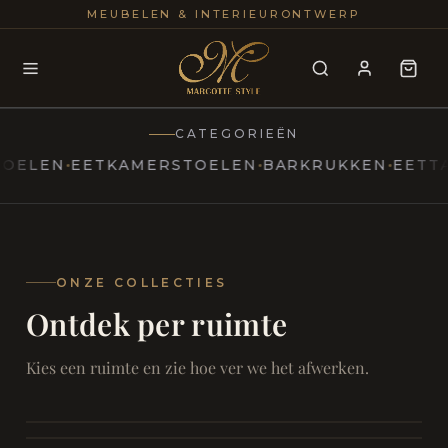
25+
100
MEUBELEN & INTERIEURONTWERP
JAREN
INTERIE
CATEGORIEËN
EN
EETKAMERSTOELEN
BARKRUKKEN
EETTAFEL
MARCOTTESTYLE
Erfgoed
ontmoet
Modern
ONZE COLLECTIES
Ontdek per ruimte
Marcottestyle
Living
Room
SAMEN ONTSPANNEN
Woonkamer
SAMEN AAN TAFEL
Kies een ruimte en zie hoe ver we het afwerken.
RUST EN RETRAITE
Eetkamer
RUST EN RITUEEL
Slaapkamer
FOCUS EN ONTHAAL
Badkamer
FILMAVONDEN THUIS
Bureau & Hal
Home Cinema