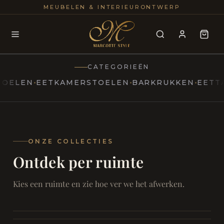
25+
100
MEUBELEN & INTERIEURONTWERP
JAREN
INTERIE
CATEGORIEËN
EN
EETKAMERSTOELEN
BARKRUKKEN
EETTAFEL
MARCOTTESTYLE
Erfgoed
ontmoet
Modern
ONZE COLLECTIES
Ontdek per ruimte
Marcottestyle
Living
Room
SAMEN ONTSPANNEN
Woonkamer
SAMEN AAN TAFEL
Kies een ruimte en zie hoe ver we het afwerken.
RUST EN RETRAITE
Eetkamer
RUST EN RITUEEL
Slaapkamer
FOCUS EN ONTHAAL
Badkamer
FILMAVONDEN THUIS
Bureau & Hal
Home Cinema