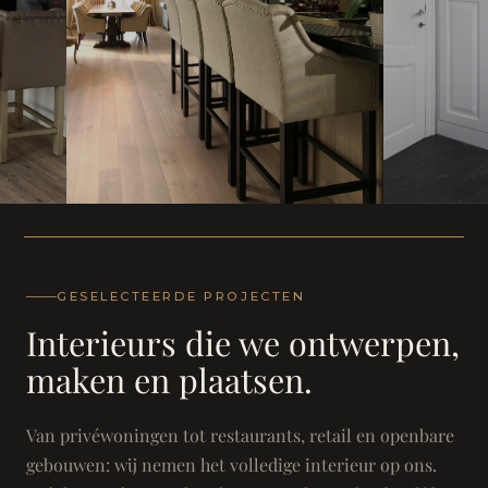
WONING
WONING
Herenh
Landhuis - Grimbergen
GESELECTEERDE PROJECTEN
Interieurs die we ontwerpen,
maken en plaatsen.
Van privéwoningen tot restaurants, retail en openbare
gebouwen: wij nemen het volledige interieur op ons.