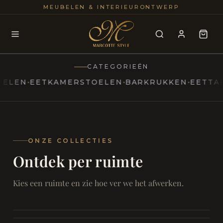
25+
100
MEUBELEN & INTERIEURONTWERP
JAREN
INTERIE
CATEGORIEËN
N
EETKAMERSTOELEN
BARKRUKKEN
EETTAFELS
MARCOTTESTYLE
Erfgoed
ontmoet
Modern
ONZE COLLECTIES
Ontdek per ruimte
Marcottestyle
Living
Room
SAMEN ONTSPANNEN
Woonkamer
SAMEN AAN TAFEL
Kies een ruimte en zie hoe ver we het afwerken.
RUST EN RETRAITE
Eetkamer
RUST EN RITUEEL
Slaapkamer
FOCUS EN ONTHAAL
Badkamer
FILMAVONDEN THUIS
Bureau & Hal
Home Cinema