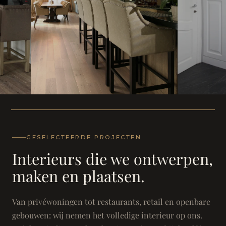
WONING
WONING
Herenh
Landhuis - Grimbergen
GESELECTEERDE PROJECTEN
Interieurs die we ontwerpen,
maken en plaatsen.
Van privéwoningen tot restaurants, retail en openbare
gebouwen: wij nemen het volledige interieur op ons.