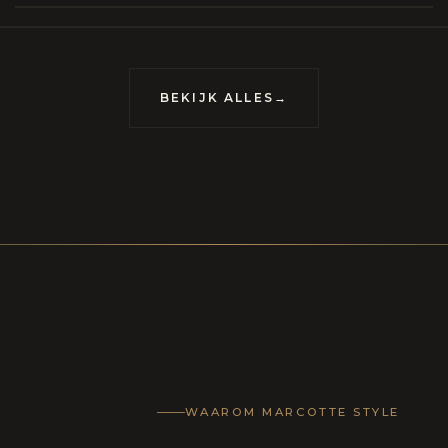
meubels op maat, vervaardigd om van uw huis
uis met karakter te maken.
BEKIJK ALLES
→
LECTIE
CONTACT
WAAROM MARCOTTE STYLE