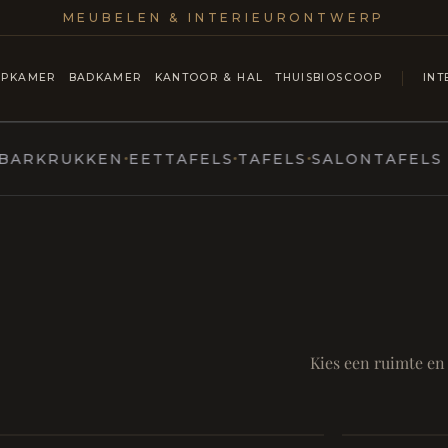
MEUBELEN & INTERIEURONTWERP
APKAMER
BADKAMER
KANTOOR & HAL
THUISBIOSCOOP
INT
RUKKEN
EETTAFELS
TAFELS
SALONTAFELS & CO
MARCOTTESTYLE
ntmoet
Mod
SAMEN AA
RUST EN RITUEEL
Eetka
Kies een ruimte en
style
Living
Room
Badkamer