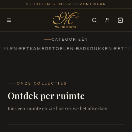
25+
100
MEUBELEN & INTERIEURONTWERP
JAREN
INTERIE
CATEGORIEËN
N
EETKAMERSTOELEN
BARKRUKKEN
EETTAFELS
MARCOTTESTYLE
Erfgoed
ontmoet
Modern
ONZE COLLECTIES
Ontdek per ruimte
Marcottestyle
Living
Room
SAMEN ONTSPANNEN
Woonkamer
SAMEN AAN TAFEL
Kies een ruimte en zie hoe ver we het afwerken.
RUST EN RETRAITE
Eetkamer
RUST EN RITUEEL
Slaapkamer
FOCUS EN ONTHAAL
Badkamer
FILMAVONDEN THUIS
Bureau & Hal
Home Cinema