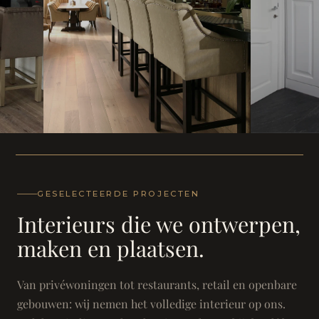
WONING
WONING
Herenh
Landhuis - Grimbergen
GESELECTEERDE PROJECTEN
Interieurs die we ontwerpen,
maken en plaatsen.
Van privéwoningen tot restaurants, retail en openbare
gebouwen: wij nemen het volledige interieur op ons.