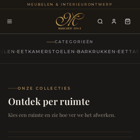
25+
100
MEUBELEN & INTERIEURONTWERP
JAREN
INTERIE
CATEGORIEËN
EETKAMERSTOELEN
BARKRUKKEN
EETTAFELS
T
MARCOTTESTYLE
Erfgoed
ontmoet
Modern
ONZE COLLECTIES
Ontdek per ruimte
Marcottestyle
Living
Room
SAMEN ONTSPANNEN
Woonkamer
SAMEN AAN TAFEL
Kies een ruimte en zie hoe ver we het afwerken.
RUST EN RETRAITE
Eetkamer
RUST EN RITUEEL
Slaapkamer
FOCUS EN ONTHAAL
Badkamer
FILMAVONDEN THUIS
Bureau & Hal
Home Cinema