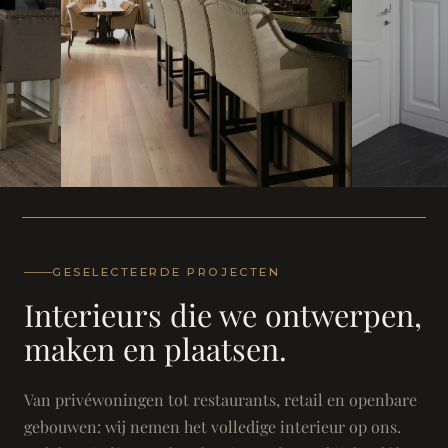
WONING
WONING
Herenh
Landhuis - Grimbergen
GESELECTEERDE PROJECTEN
Interieurs die we ontwerpen,
maken en plaatsen.
Van privéwoningen tot restaurants, retail en openbare
gebouwen: wij nemen het volledige interieur op ons.