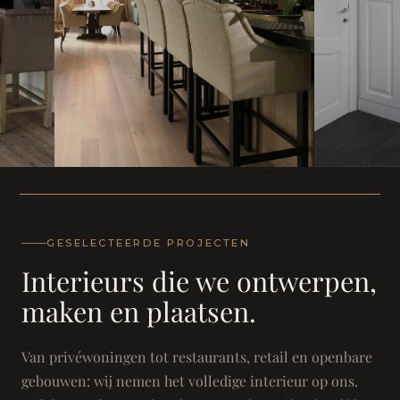
WONING
WONING
Herenh
Landhuis - Grimbergen
GESELECTEERDE PROJECTEN
Interieurs die we ontwerpen,
maken en plaatsen.
Van privéwoningen tot restaurants, retail en openbare
gebouwen: wij nemen het volledige interieur op ons.