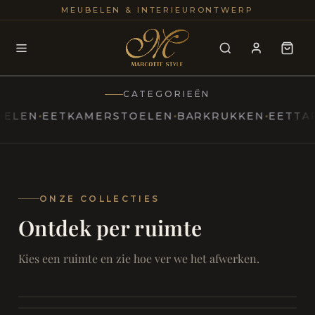
25+
100
MEUBELEN & INTERIEURONTWERP
JAREN
INTERIE
CATEGORIEËN
N
EETKAMERSTOELEN
BARKRUKKEN
EETTAFELS
MARCOTTESTYLE
Erfgoed
ontmoet
Modern
ONZE COLLECTIES
Ontdek per ruimte
Marcottestyle
Living
Room
SAMEN ONTSPANNEN
Woonkamer
SAMEN AAN TAFEL
Kies een ruimte en zie hoe ver we het afwerken.
RUST EN RETRAITE
Eetkamer
RUST EN RITUEEL
Slaapkamer
FOCUS EN ONTHAAL
Badkamer
FILMAVONDEN THUIS
Bureau & Hal
Home Cinema