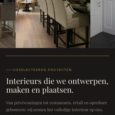
WONING
WONING
Herenh
Landhuis - Grimbergen
GESELECTEERDE PROJECTEN
Interieurs die we ontwerpen,
maken en plaatsen.
Van privéwoningen tot restaurants, retail en openbare
gebouwen: wij nemen het volledige interieur op ons.