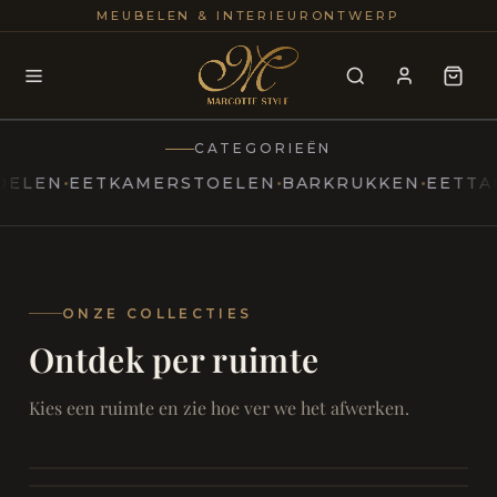
25+
100
MEUBELEN & INTERIEURONTWERP
JAREN
INTERIE
CATEGORIEËN
N
EETKAMERSTOELEN
BARKRUKKEN
EETTAFELS
MARCOTTESTYLE
Erfgoed
ontmoet
Modern
ONZE COLLECTIES
Ontdek per ruimte
Marcottestyle
Living
Room
SAMEN ONTSPANNEN
Woonkamer
SAMEN AAN TAFEL
Kies een ruimte en zie hoe ver we het afwerken.
RUST EN RETRAITE
Eetkamer
RUST EN RITUEEL
Slaapkamer
FOCUS EN ONTHAAL
Badkamer
FILMAVONDEN THUIS
Bureau & Hal
Home Cinema