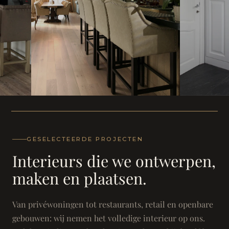
WONING
WONING
Herenh
Landhuis - Grimbergen
GESELECTEERDE PROJECTEN
Interieurs die we ontwerpen,
maken en plaatsen.
Van privéwoningen tot restaurants, retail en openbare
gebouwen: wij nemen het volledige interieur op ons.