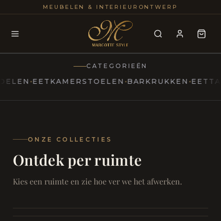
25+
100
MEUBELEN & INTERIEURONTWERP
JAREN
INTERIE
CATEGORIEËN
EN
EETKAMERSTOELEN
BARKRUKKEN
EETTAFEL
MARCOTTESTYLE
Erfgoed
ontmoet
Modern
ONZE COLLECTIES
Ontdek per ruimte
Marcottestyle
Living
Room
SAMEN ONTSPANNEN
Woonkamer
SAMEN AAN TAFEL
Kies een ruimte en zie hoe ver we het afwerken.
RUST EN RETRAITE
Eetkamer
RUST EN RITUEEL
Slaapkamer
FOCUS EN ONTHAAL
Badkamer
FILMAVONDEN THUIS
Bureau & Hal
Home Cinema