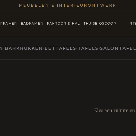
MEUBELEN & INTERIEURONTWERP
APKAMER
BADKAMER
KANTOOR & HAL
THUISBIOSCOOP
INT
RKRUKKEN
EETTAFELS
TAFELS
SALONTAFELS & 
MARCOTTESTYLE
ntmoet
Mod
SAMEN AA
RUST EN RITUEEL
Eetka
Kies een ruimte en
Badkamer
style
Living
Room