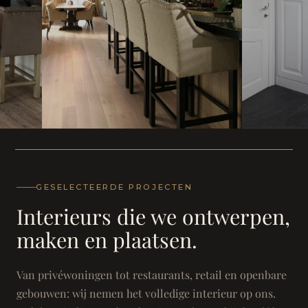
WONING
WONING
Herenh
Landhuis - Grimbergen
GESELECTEERDE PROJECTEN
Interieurs die we ontwerpen,
maken en plaatsen.
Van privéwoningen tot restaurants, retail en openbare
gebouwen: wij nemen het volledige interieur op ons.