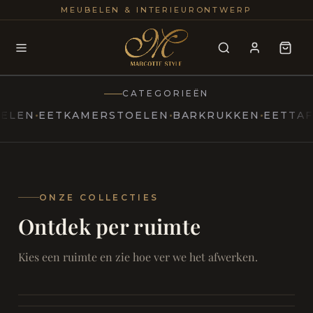
25+
100
MEUBELEN & INTERIEURONTWERP
JAREN
INTERIE
CATEGORIEËN
EETKAMERSTOELEN
BARKRUKKEN
EETTAFELS
T
MARCOTTESTYLE
Erfgoed
ontmoet
Modern
ONZE COLLECTIES
Ontdek per ruimte
Marcottestyle
Living
Room
SAMEN ONTSPANNEN
Woonkamer
SAMEN AAN TAFEL
Kies een ruimte en zie hoe ver we het afwerken.
RUST EN RETRAITE
Eetkamer
RUST EN RITUEEL
Slaapkamer
FOCUS EN ONTHAAL
Badkamer
FILMAVONDEN THUIS
Bureau & Hal
Home Cinema