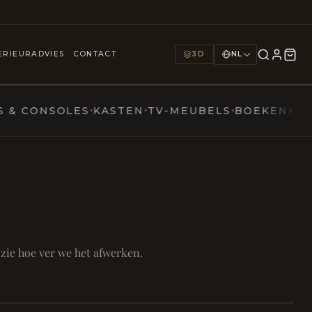
25+
1000+
9
JAREN
INTERIEURS
TOONZALEN
ERIEURADVIES
CONTACT
3D
NL
CONSOLES
KASTEN
TV-MEUBELS
BOEKENKASTEN
ern
N TAFEL
FOCUS EN ONTHAAL
mer
 zie hoe ver we het afwerken.
Bureau & Hal