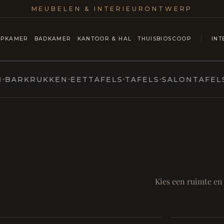
MEUBELEN & INTERIEURONTWERP
APKAMER
BADKAMER
KANTOOR & HAL
THUISBIOSCOOP
INT
RKRUKKEN
EETTAFELS
TAFELS
SALONTAFELS & 
MARCOTTESTYLE
ntmoet
Mod
SAMEN AA
RUST EN RITUEEL
Eetka
Kies een ruimte en
Badkamer
style
Living
Room