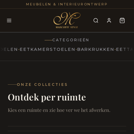
25+
100
MEUBELEN & INTERIEURONTWERP
JAREN
INTERIE
CATEGORIEËN
EN
EETKAMERSTOELEN
BARKRUKKEN
EETTAFEL
MARCOTTESTYLE
Erfgoed
ontmoet
Modern
ONZE COLLECTIES
Ontdek per ruimte
Marcottestyle
Living
Room
SAMEN ONTSPANNEN
Woonkamer
SAMEN AAN TAFEL
Kies een ruimte en zie hoe ver we het afwerken.
RUST EN RETRAITE
Eetkamer
RUST EN RITUEEL
Slaapkamer
FOCUS EN ONTHAAL
Badkamer
FILMAVONDEN THUIS
Bureau & Hal
Home Cinema