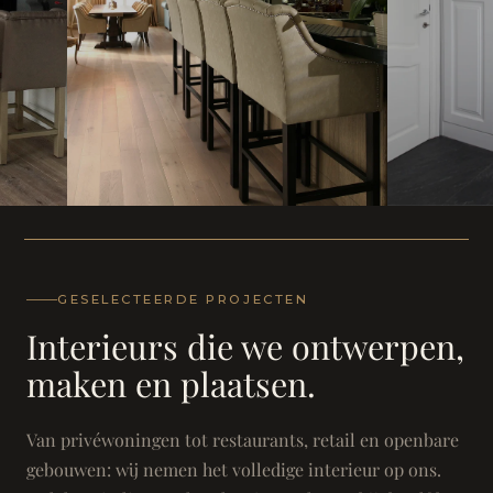
WONING
WONING
Herenh
Landhuis - Grimbergen
GESELECTEERDE PROJECTEN
Interieurs die we ontwerpen,
maken en plaatsen.
Van privéwoningen tot restaurants, retail en openbare
gebouwen: wij nemen het volledige interieur op ons.