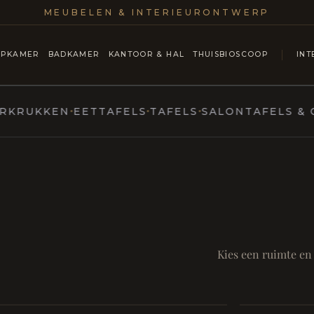
MEUBELEN & INTERIEURONTWERP
APKAMER
BADKAMER
KANTOOR & HAL
THUISBIOSCOOP
INT
KEN
EETTAFELS
TAFELS
SALONTAFELS & CONSOL
MARCOTTESTYLE
ntmoet
Mod
SAMEN AA
RUST EN RITUEEL
Eetka
Kies een ruimte en
style
Living
Room
Badkamer