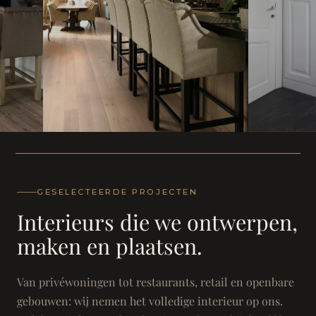
WONING
WONING
Herenh
Landhuis - Grimbergen
GESELECTEERDE PROJECTEN
Interieurs die we ontwerpen,
maken en plaatsen.
Van privéwoningen tot restaurants, retail en openbare
gebouwen: wij nemen het volledige interieur op ons.