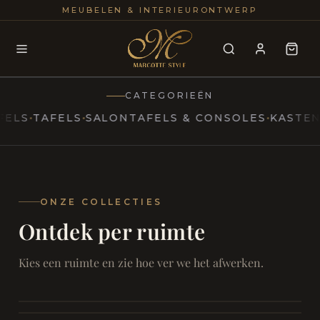
25+
100
MEUBELEN & INTERIEURONTWERP
JAREN
INTERIE
CATEGORIEËN
TAFELS
SALONTAFELS & CONSOLES
KASTEN
TV-
MARCOTTESTYLE
Restaurantinterieurs
ONZE COLLECTIES
Verfijnd
dineren
Ontdek per ruimte
SAMEN ONTSPANNEN
Woonkamer
SAMEN AAN TAFEL
Kies een ruimte en zie hoe ver we het afwerken.
RUST EN RETRAITE
Eetkamer
RUST EN RITUEEL
Slaapkamer
FOCUS EN ONTHAAL
Badkamer
FILMAVONDEN THUIS
Bureau & Hal
RESTAURANTINTERIEUR
Home Cinema