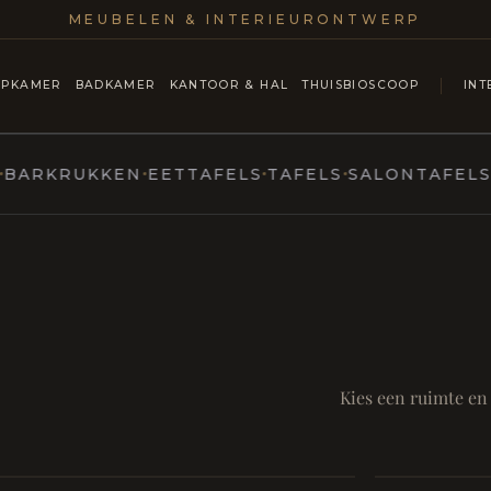
MEUBELEN & INTERIEURONTWERP
APKAMER
BADKAMER
KANTOOR & HAL
THUISBIOSCOOP
INT
KRUKKEN
EETTAFELS
TAFELS
SALONTAFELS & C
ntmoet
Mod
SAMEN AA
RUST EN RITUEEL
Eetka
Kies een ruimte en
Badkamer
style
Living
Room