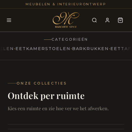
25+
100
MEUBELEN & INTERIEURONTWERP
JAREN
INTERIE
CATEGORIEËN
N
EETKAMERSTOELEN
BARKRUKKEN
EETTAFELS
MARCOTTESTYLE
Erfgoed
ontmoet
Modern
ONZE COLLECTIES
Ontdek per ruimte
Marcottestyle
Living
Room
SAMEN ONTSPANNEN
Woonkamer
SAMEN AAN TAFEL
Kies een ruimte en zie hoe ver we het afwerken.
RUST EN RETRAITE
Eetkamer
RUST EN RITUEEL
Slaapkamer
FOCUS EN ONTHAAL
Badkamer
FILMAVONDEN THUIS
Bureau & Hal
Home Cinema