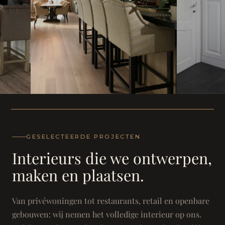
WONING
WONING
Herenh
Landhuis - Grimbergen
GESELECTEERDE PROJECTEN
Interieurs die we ontwerpen,
maken en plaatsen.
Van privéwoningen tot restaurants, retail en openbare
gebouwen: wij nemen het volledige interieur op ons.